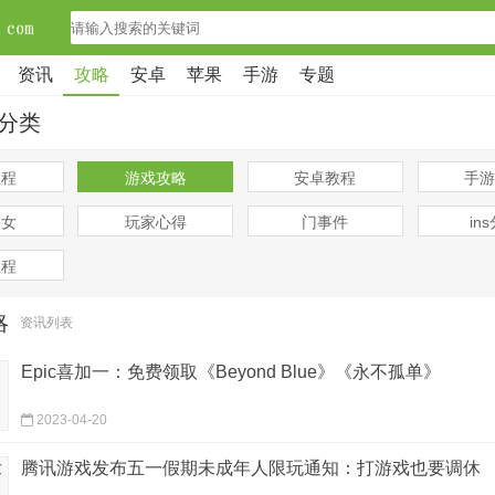
资讯
攻略
安卓
苹果
手游
专题
分类
教程
游戏攻略
安卓教程
手游
美女
玩家心得
门事件
in
教程
略
资讯列表
Epic喜加一：免费领取《Beyond Blue》《永不孤单》
2023-04-20
腾讯游戏发布五一假期未成年人限玩通知：打游戏也要调休