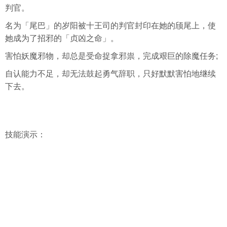
判官。
名为「尾巴」的岁阳被十王司的判官封印在她的颀尾上，使
她成为了招邪的「贞凶之命」。
害怕妖魔邪物，却总是受命捉拿邪祟，完成艰巨的除魔任务;
自认能力不足，却无法鼓起勇气辞职，只好默默害怕地继续
下去。
技能演示：