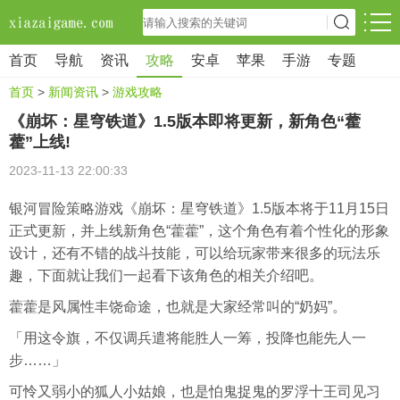
首页
导航
资讯
攻略
安卓
苹果
手游
专题
首页
>
新闻资讯
>
游戏攻略
《崩坏：星穹铁道》1.5版本即将更新，新角色“藿
藿”上线!
2023-11-13 22:00:33
银河冒险策略游戏《崩坏：星穹铁道》1.5版本将于11月15日
正式更新，并上线新角色“藿藿”，这个角色有着个性化的形象
设计，还有不错的战斗技能，可以给玩家带来很多的玩法乐
趣，下面就让我们一起看下该角色的相关介绍吧。
藿藿是风属性丰饶命途，也就是大家经常叫的“奶妈”。
「用这令旗，不仅调兵遣将能胜人一筹，投降也能先人一
步……」
可怜又弱小的狐人小姑娘，也是怕鬼捉鬼的罗浮十王司见习