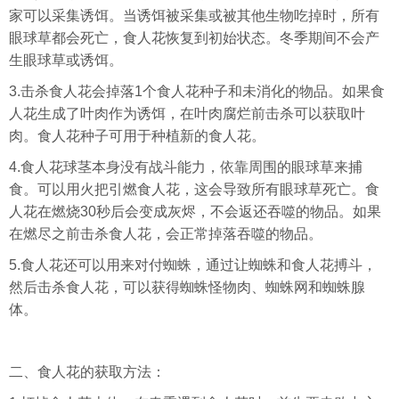
家可以采集诱饵。当诱饵被采集或被其他生物吃掉时，所有
眼球草都会死亡，食人花恢复到初始状态。冬季期间不会产
生眼球草或诱饵。
3.击杀食人花会掉落1个食人花种子和未消化的物品。如果食
人花生成了叶肉作为诱饵，在叶肉腐烂前击杀可以获取叶
肉。食人花种子可用于种植新的食人花。
4.食人花球茎本身没有战斗能力，依靠周围的眼球草来捕
食。可以用火把引燃食人花，这会导致所有眼球草死亡。食
人花在燃烧30秒后会变成灰烬，不会返还吞噬的物品。如果
在燃尽之前击杀食人花，会正常掉落吞噬的物品。
5.食人花还可以用来对付蜘蛛，通过让蜘蛛和食人花搏斗，
然后击杀食人花，可以获得蜘蛛怪物肉、蜘蛛网和蜘蛛腺
体。
二、食人花的获取方法：