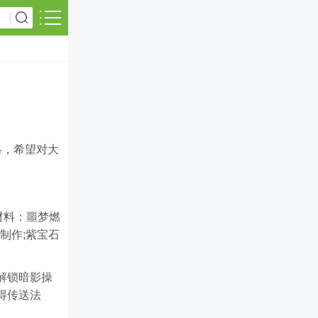
略，希望对大
材料：噩梦燃
制作;紫宝石
解锁暗影操
得传送法