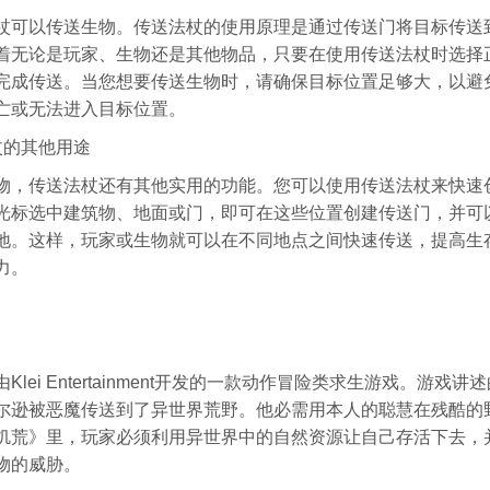
杖可以传送生物。传送法杖的使用原理是通过传送门将目标传送
着无论是玩家、生物还是其他物品，只要在使用传送法杖时选择
完成传送。当您想要传送生物时，请确保目标位置足够大，以避
亡或无法进入目标位置。
杖的其他用途
物，传送法杖还有其他实用的功能。您可以使用传送法杖来快速
光标选中建筑物、地面或门，即可在这些位置创建传送门，并可
地。这样，玩家或生物就可以在不同地点之间快速传送，提高生
力。
Klei Entertainment开发的一款动作冒险类求生游戏。游戏
尔逊被恶魔传送到了异世界荒野。他必需用本人的聪慧在残酷的
饥荒》里，玩家必须利用异世界中的自然资源让自己存活下去，
物的威胁。