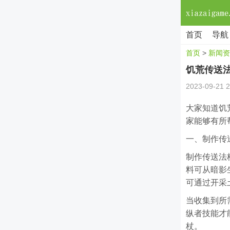
首页
导航
首页
>
新闻资
饥荒传送
2023-09-21 2
大家知道饥
家能够有所
一、制作传
制作传送法
料可从暗影
可通过开采
当收集到所
纵者技能才
杖。