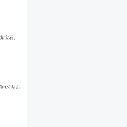
颗紫宝石。
闪电分别击
。