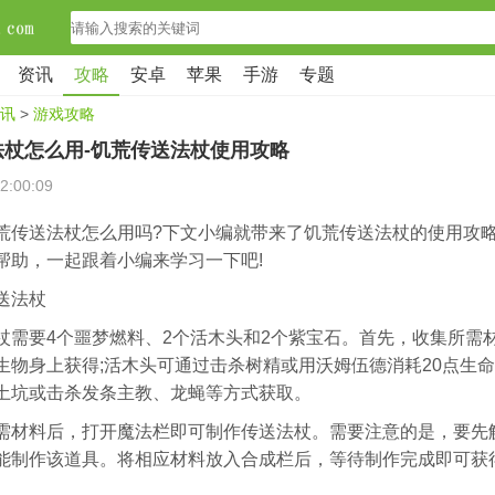
资讯
攻略
安卓
苹果
手游
专题
讯
>
游戏攻略
法杖怎么用-饥荒传送法杖使用攻略
2:00:09
荒传送法杖怎么用吗?下文小编就带来了饥荒传送法杖的使用攻
帮助，一起跟着小编来学习一下吧!
送法杖
杖需要4个噩梦燃料、2个活木头和2个紫宝石。首先，收集所需
生物身上获得;活木头可通过击杀树精或用沃姆伍德消耗20点生命
土坑或击杀发条主教、龙蝇等方式获取。
需材料后，打开魔法栏即可制作传送法杖。需要注意的是，要先
能制作该道具。将相应材料放入合成栏后，等待制作完成即可获