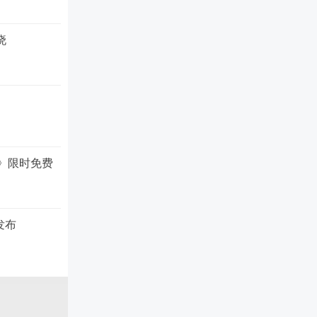
晓
军》限时免费
发布