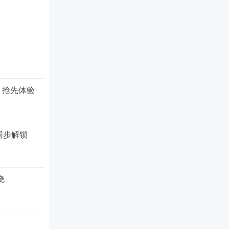
 抢先体验
同步解锁
晓