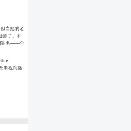
员。但当她的老
疑剧了。和
刷罪名——全
host
列涉及电视演播