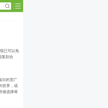
》现已可以免
园复刻合
泰姆瑞尔的宽广
的世界，或
所做选择将