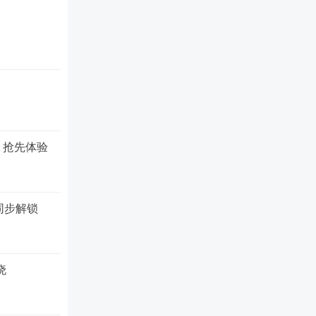
 抢先体验
同步解锁
晓