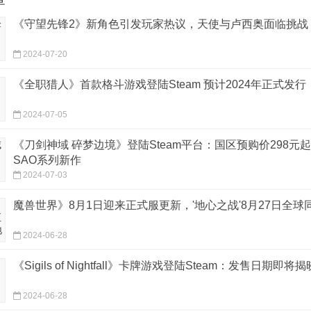
章
《守望先锋2》新角色引发玩家热议，天使与卢西奥面临挑战
2024-07-20
《全职猎人》首款格斗游戏登陆Steam 预计2024年正式发行
2024-07-05
《刀剑神域 碎梦边境》登陆Steam平台：国区预购价298元起
SAO系列新作
2024-07-03
魔兽世界》8月1日迎来正式服更新，'地心之战'8月27日全球
2024-06-28
《Sigils of Nightfall》卡牌游戏登陆Steam：发售日期即将揭
2024-06-28