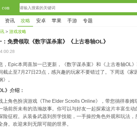
资讯
攻略
安卓
苹果
手游
专题
讯
>
游戏攻略
加一：免费领取《数字谋杀案》《上古卷轴OL》
4:00:28
息，Epic本周喜加一已更新，《数字谋杀案》和《上古卷轴OL
间截止至7月27日23点，感兴趣的玩家不要错过了。下周送《家
钢》。
OL》介绍：
角色扮演游戏《The Elder Scrolls Online》，带您徜徉
一场前所未有的浩瀚故事。你可以与好友一起探索这片丰富生动
探险征程。从装备武器到所学技能，一手操控角色外观和玩法，
全身。欢迎来到无限可能的世界。