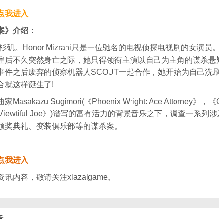
点我进入
案》介绍：
洛杉矶。Honor Mizrahi只是一位驰名的电视侦探电视剧的女演
雇后不久突然身亡之际，她只得领衔主演以自己为主角的谋杀悬
事件之后废弃的侦察机器人SCOUT一起合作，她开始为自己洗
合就这样诞生了!
sakazu Sugimori(《Phoenix Wright: Ace Attorney》，《G
，《Viewtiful Joe》)谱写的富有活力的背景音乐之下，调查一系
颁奖典礼、变装俱乐部等的谋杀案。
点我进入
讯内容，敬请关注xiazaigame。