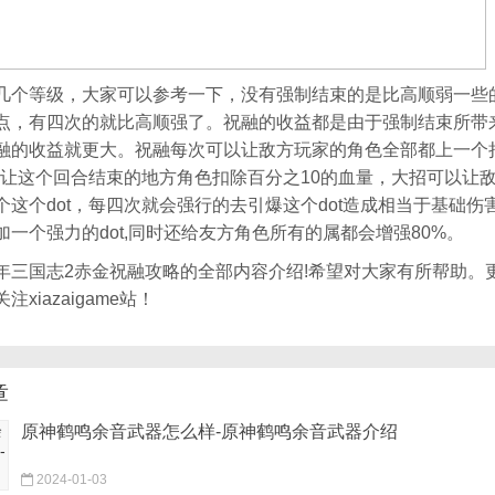
几个等级，大家可以参考一下，没有强制结束的是比高顺弱一些
点，有四次的就比高顺强了。祝融的收益都是由于强制结束所带
融的收益就更大。祝融每次可以让敌方玩家的角色全部都上一个
t会让这个回合结束的地方角色扣除百分之10的血量，大招可以让
个这个dot，每四次就会强行的去引爆这个dot造成相当于基础伤
加一个强力的dot,同时还给友方角色所有的属都会增强80%。
年三国志2赤金祝融攻略
的全部内容介绍!希望对大家有所帮助。
xiazaigame站！
章
原神鹤鸣余音武器怎么样-原神鹤鸣余音武器介绍
2024-01-03