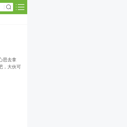
心思去拿
吧，大伙可