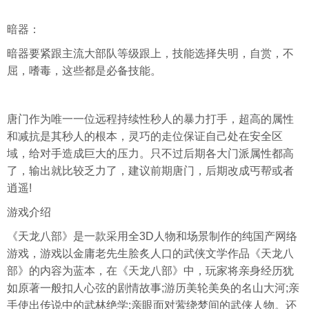
暗器：
暗器要紧跟主流大部队等级跟上，技能选择失明，自赏，不
屈，嗜毒，这些都是必备技能。
唐门作为唯一一位远程持续性秒人的暴力打手，超高的属性
和减抗是其秒人的根本，灵巧的走位保证自己处在安全区
域，给对手造成巨大的压力。只不过后期各大门派属性都高
了，输出就比较乏力了，建议前期唐门，后期改成丐帮或者
逍遥!
游戏介绍
《天龙八部》是一款采用全3D人物和场景制作的纯国产网络
游戏，游戏以金庸老先生脍炙人口的武侠文学作品《天龙八
部》的内容为蓝本，在《天龙八部》中，玩家将亲身经历犹
如原著一般扣人心弦的剧情故事;游历美轮美奂的名山大河;亲
手使出传说中的武林绝学;亲眼面对萦绕梦间的武侠人物。还