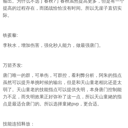
输出。为什么不选丁春秋?丁春秋虽然提高更多，但是有一个
提高的过程存在，而团战恰恰没有时间。所以无崖子直切实
际。
铁蒺藜:
李秋水，增加伤害，强化秒人能力，做最强唐门。
万箭齐发:
唐门唯一的群，可单伤，可群控，看利弊分析，阿朱的指点
虽然可以提升单挑时候的输出，但是和天山童老相比还是太
弱了。天山童老的技能指点可以提供失明，本身唐门控制能
力不足，而失明效果正好弥补了这一点，所以天山童姥的指
点是最适合唐门的。所以选择童姥pvp，更合适。
技能连招释放：