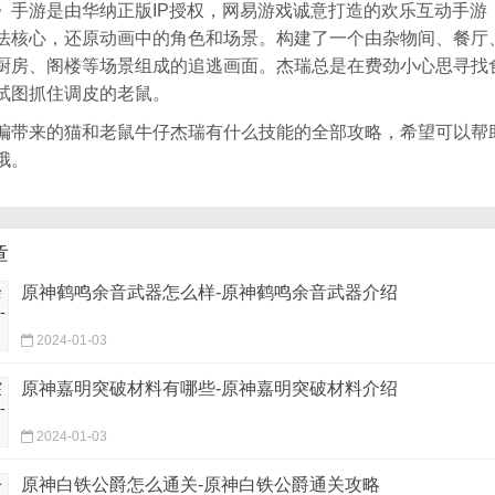
》手游是由华纳正版IP授权，网易游戏诚意打造的欢乐互动手游
法核心，还原动画中的角色和场景。构建了一个由杂物间、餐厅
厨房、阁楼等场景组成的追逃画面。杰瑞总是在费劲小心思寻找
试图抓住调皮的老鼠。
编带来的猫和老鼠牛仔杰瑞有什么技能的全部攻略，希望可以帮
哦。
章
原神鹤鸣余音武器怎么样-原神鹤鸣余音武器介绍
2024-01-03
原神嘉明突破材料有哪些-原神嘉明突破材料介绍
2024-01-03
原神白铁公爵怎么通关-原神白铁公爵通关攻略