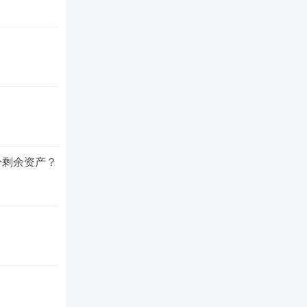
？
分剩余资产？