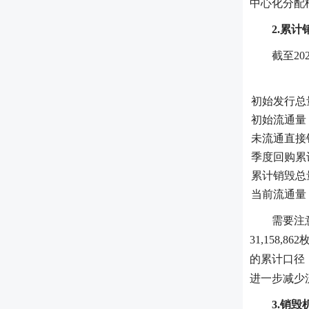
中心化分配
2.累
截至2
初始发行总
初始流通量
未流通直接
季度回购累
累计销毁总
当前流通量
需要注
31,158,
的累计口径
进一步减少
3.销