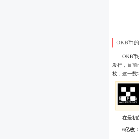
OKB币
OKB
发行，目前已
枚，这一数
在最初
6亿枚