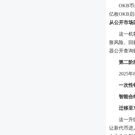
OKB
亿枚OKB
从公开市场
这一机
胀风险。回
器公开查询
第二阶
202
一次性
智能合
迁移至X
这一升
让新代币进