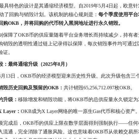
币最具特色的设计是其通缩经济模型。自2019年5月4日起，欧意针
启动了回购与销毁计划。该机制的核心规则是：
每个季度使用平台
回购OKB，并将回购的代币转入黑洞地址进行永久销毁。
制保障了OKB币的供应量随着平台业务增长而持续减少，持有者
购销毁的透明性通过链上记录得以保障，每次销毁事件均可通过
验证。
段：最终通缩升级（2025年8月）
5年8月13日，OKB币的经济模型迎来历史性升级。此次升级包含三
销毁历史回购及预留的OKB：
共计销毁65,256,712.097枚OKB。
约升级：
移除增发和销毁功能，将OKB币的总供应量永久锁定为2,
 Layer：
OKB成为X Layer网络的唯一原生Gas代币和核心资产
级完成后，OKB币的供应上限在数学层面得到强制执行——任何
入流通，完全消除了通胀风险。这也意味着OKB币从依赖交易所