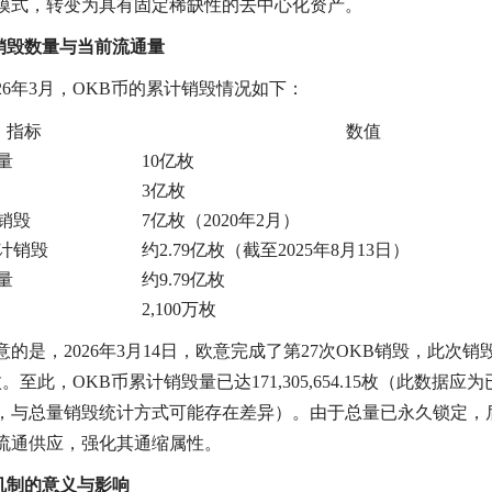
模式，转变为具有固定稀缺性的去中心化资产。
计销毁数量与当前流通量
026年3月，OKB币的累计销毁情况如下：
指标
数值
量
10亿枚
3亿枚
销毁
7亿枚（2020年2月）
计销毁
约2.79亿枚（截至2025年8月13日）
量
约9.79亿枚
2,100万枚
意的是，2026年3月14日，欧意完成了第27次OKB销毁，此次销
862枚。至此，OKB币累计销毁量已达171,305,654.15枚（此数据
，与总量销毁统计方式可能存在差异）。由于总量已永久锁定，
流通供应，强化其通缩属性。
毁机制的意义与影响