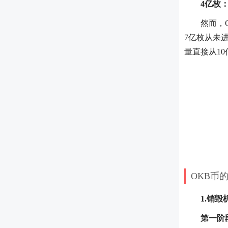
4亿枚
然而，
7亿枚从未
量直接从1
OKB币
1.销
第一阶段