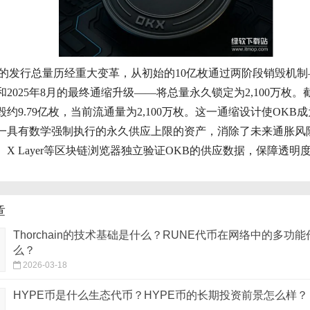
币的发行总量历经重大变革，从初始的10亿枚通过两阶段销毁机
2025年8月的最终通缩升级——将总量永久锁定为2,100万枚。截至
约9.79亿枚，当前流通量为2,100万枚。这一通缩设计使OKB
一具有数学强制执行的永久供应上限的资产，消除了未来通胀风
X Layer等区块链浏览器独立验证OKB的供应数据，保障透明
章
Thorchain的技术基础是什么？RUNE代币在网络中的多功
么？
2026-03-18
HYPE币是什么生态代币？HYPE币的长期投资前景怎么样？