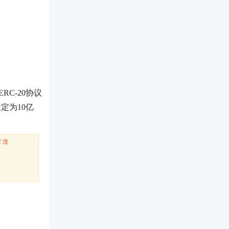
C-20协议
定为10亿
2 次