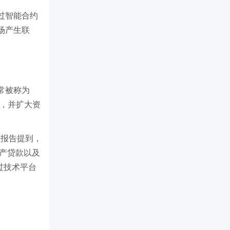
过智能合约
场产生联
常被称为
率，并扩大资
。报告提到，
地产贷款以及
通过技术平台