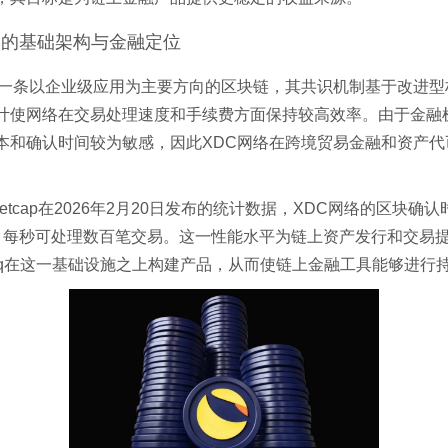
络的基础架构与金融定位
是一条以企业级应用为主要方向的区块链，其共识机制基于改进型
计使网络在交易处理速度和手续费方面保持较高效率。由于金融
本和确认时间较为敏感，因此XDC网络在跨境贸易金融和资产代
。
arketcap在2026年2月20日发布的统计数据，XDC网络的区块确
，每秒可处理数百笔交易。这一性能水平为链上资产发行和交易
dteq在这一基础设施之上构建产品，从而使链上金融工具能够进行