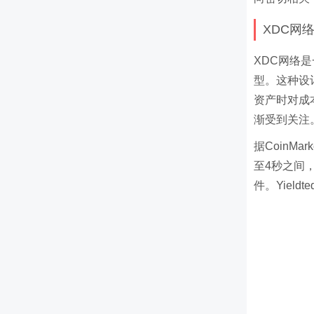
XDC网
XDC网络
型。这种设
资产时对成
渐受到关注
据CoinM
至4秒之间
件。Yiel