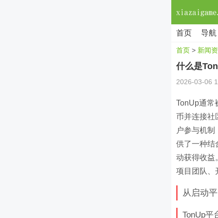
首页
导航
首页
>
新闻资
什么是To
2026-03-06 1
TonUp
币并连接社
户参与机制
供了一种结
动获得收益。
项目团队、
从启动平
TonUp