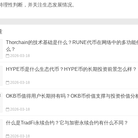
持理性判断，并关注生态发展情况。
章
Thorchain的技术基础是什么？RUNE代币在网络中的多功
么？
2026-03-18
HYPE币是什么生态代币？HYPE币的长期投资前景怎么样？
2026-03-18
OKB币值得用户长期持有吗？OKB币价值支撑与投资价值分
2026-03-18
什么是TradFi永续合约？它与加密永续合约有什么不同？
2026-03-18