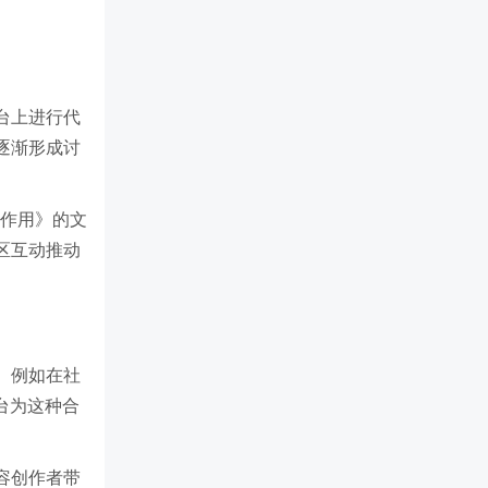
台上进行代
逐渐形成讨
的作用》的文
区互动推动
。例如在社
台为这种合
容创作者带