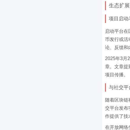
生态扩展
项目启动
启动平台在
币发行或活
论、反馈和
2025年3
章。文章提
项目传播。
与社交平
随着区块链
交平台发布
作提供了技
在开放网络