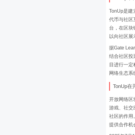
TonUp
代币与社区
台，在区块链
以向社区展
据Gate L
结合社区投
目进行一定
网络生态系
TonU
开放网络区
游戏、社交
社区的作用
提供合作机