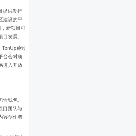
目提供发行
区建设的平
制，新项目可
项目发展。
，TonUp通过
平台会对项
易进入开放
包含钱包、
项目团队与
内容创作者