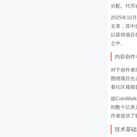
分配。代币
2025年1
文章，其中
以获得项目
之中。
内容创作
对于创作者
围绕项目生
着社区规模
据CoinM
到数十亿美
作者提供了
技术基础