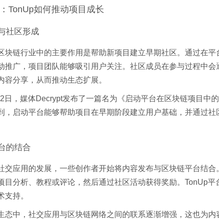
：TonUp如何推动项目成长
与社区形成
区块链行业中的主要作用是帮助新项目建立早期社区。通过在平
动推广，项目团队能够吸引用户关注。社区成员在参与过程中会
内容分享，从而推动生态扩展。
月22日，媒体Decrypt发布了一篇名为《启动平台在区块链项目中
到，启动平台能够帮助项目在早期阶段建立用户基础，并通过社
台的结合
社交应用的发展，一些创作者开始将内容发布与区块链平台结合
项目分析、教程或评论，然后通过社区活动获得奖励。TonUp平
术支持。
生态中，社交应用与区块链网络之间的联系逐渐增强，这也为内