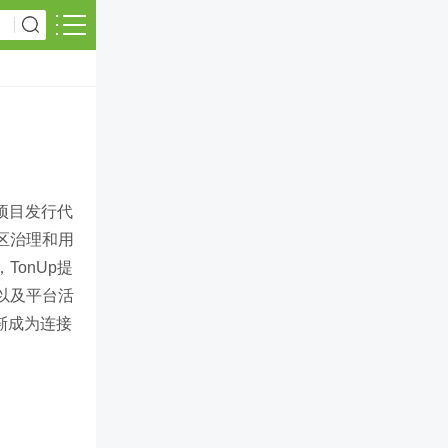
项目发行代
区治理和用
onUp提
以及平台活
逐渐成为连接