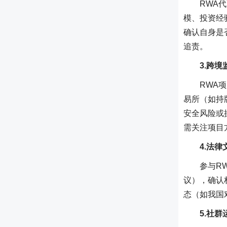
RWA
模、投资经
确认自身是
追责。
3.跨
RWA
易所（如持
安全风险或
需关注项目
4.法
参与R
议），确认
态（如我国
5.社