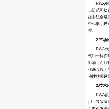
RWA
步防范和处
嫌非法金融
管框架，若
擦。
2.市
RWA
气币一样实
影响，而非
化基金仅面
动性枯竭风
3.技
RWA
用，导致资
可能引发法