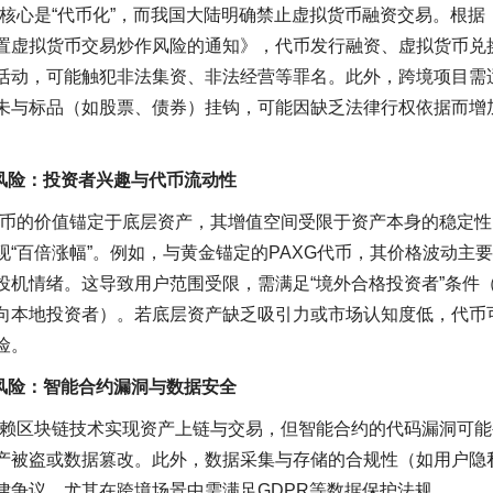
的核心是“代币化”，而我国大陆明确禁止虚拟货币融资交易。根据
置虚拟货币交易炒作风险的通知》，代币发行融资、虚拟货币兑
活动，可能触犯非法集资、非法经营等罪名。此外，跨境项目需
未与标品（如股票、债券）挂钩，可能因缺乏法律行权依据而增
场风险：投资者兴趣与代币流动性
代币的价值锚定于底层资产，其增值空间受限于资产本身的稳定
现“百倍涨幅”。例如，与黄金锚定的PAXG代币，其价格波动主
投机情绪。这导致用户范围受限，需满足“境外合格投资者”条件
向本地投资者）。若底层资产缺乏吸引力或市场认知度低，代币
险。
术风险：智能合约漏洞与数据安全
依赖区块链技术实现资产上链与交易，但智能合约的代码漏洞可
产被盗或数据篡改。此外，数据采集与存储的合规性（如用户隐
律争议，尤其在跨境场景中需满足GDPR等数据保护法规。