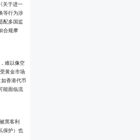
《关于进一
换等行为涉
适配多国监
加合规摩
性，难以像空
要受黄金市场
（如香港代币
可能面临流
能被黑客利
私保护）也