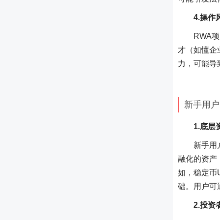
4.操
RWA
才（如懂企
力，可能导
新手用户
1.底
新手用
融化的资产
如，稳定币
础。用户可
2.投