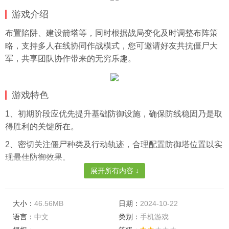
游戏介绍
布置陷阱、建设箭塔等，同时根据战局变化及时调整布阵策
略，支持多人在线协同作战模式，您可邀请好友共抗僵尸大
军，共享团队协作带来的无穷乐趣。
游戏特色
1、初期阶段应优先提升基础防御设施，确保防线稳固乃是取
得胜利的关键所在。
2、密切关注僵尸种类及行动轨迹，合理配置防御塔位置以实
现最佳防御效果。
展开所有内容 ↓
3、充分利用每日任务及活动奖励机制，加速资源积累，从而
快速提升英雄等级与装备品质。
大小：
46.56MB
日期：
2024-10-22
游戏亮点
语言：
中文
类别：
手机游戏
1、派驻在战场上的角色配备各具特色的武器，通过消耗能量