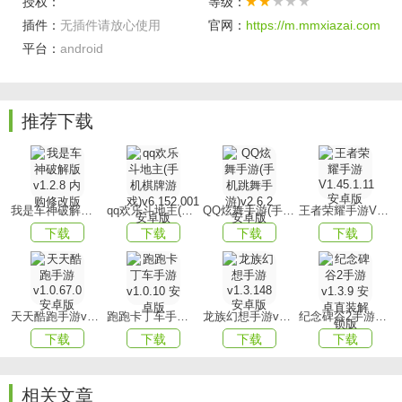
授权：
等级：
对其进行升级强化。
插件：
无插件请放心使用
官网：
https://m.mmxiazai.com
2、华丽的塔防游戏战斗场景即将呈现，敬请沉浸于别具一格
平台：
android
的副本世界，领略复古时尚风情。
3、搭配多样化的防御阵容，迎战一波又一波猛烈的僵尸入
推荐下载
侵。
游戏优势
1、场景与角色设计精细美观，色彩鲜明艳丽，营造出浓厚的
奇幻氛围。
我是车神破解版v1.2.8 内购修改版
qq欢乐斗地主(手机棋牌游戏)v6.152.001安卓版
QQ炫舞手游(手机跳舞手游)v2.6.2 安卓版
王者荣耀手游V1.45.1.11 安卓版
下载
下载
下载
下载
2、运用动态特效技术，增强游戏的逼真感与沉浸感，尤其在
植物攻击与僵尸消亡时刻。
3、支持多元化挑战模式，如无尽模式、生存模式等，丰富游
天天酷跑手游v1.0.67.0安卓版
跑跑卡丁车手游v1.0.10 安卓版
龙族幻想手游v1.3.148 安卓版
纪念碑谷2手游v1.3.9 安卓直装解锁版
戏挑战性与趣味性。
下载
下载
下载
下载
游戏玩法
1、全新设计的角色供玩家选择，创新的塔防玩法为您带来前
相关文章