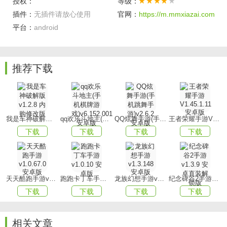
授权：
等级：
2、游戏中的各种玩法内容新颖且富有吸引力，在任何一场战
插件：
无插件请放心使用
官网：
https://m.mmxiazai.com
斗中，您都有机会赢得更高的荣誉。
平台：
android
3、快节奏的攻城战斗，让您身临其境地感受到指挥千军万马
的乐趣。
推荐下载
软件优势
1、拥有众多实力非凡的武将，您可以根据个人喜好和战略规
划进行招募，组建强大的战队。
我是车神破解版v1.2.8 内购修改版
qq欢乐斗地主(手机棋牌游戏)v6.152.001安卓版
QQ炫舞手游(手机跳舞手游)v2.6.2 安卓版
王者荣耀手游V1.45.1.11 安卓版
2、与其他玩家进行战斗的方式多种多样，三国时期的众多将
下载
下载
下载
下载
领均可自由组合，共同作战。《
3、丰富多样的战斗场景，玩家可以依据个人喜好和战术策略
进行游戏。
天天酷跑手游v1.0.67.0安卓版
跑跑卡丁车手游v1.0.10 安卓版
龙族幻想手游v1.3.148 安卓版
纪念碑谷2手游v1.3.9 安卓直装解锁版
软件玩法
下载
下载
下载
下载
1、游戏真实还原了经典三国故事，让您更加身临其境地感受
到历史战争的残酷与激烈。
相关文章