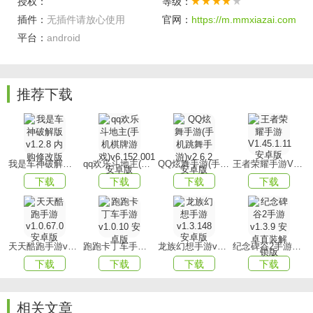
授权：
等级：
插件：
无插件请放心使用
官网：
https://m.mmxiazai.com
游戏中的各个关卡挑战以及比赛的难易程度均有明确展示，
平台：
android
您无需担忧遇到过大的难题。
【轻轻点击】
所有操作仅需通过点击屏幕便可完成，这使得游戏过程变得
推荐下载
极为简便，不会给您带来过多困扰。
游戏亮点
【竞技玩法】
我是车神破解版v1.2.8 内购修改版
qq欢乐斗地主(手机棋牌游戏)v6.152.001安卓版
QQ炫舞手游(手机跳舞手游)v2.6.2 安卓版
王者荣耀手游V1.45.1.11 安卓版
下载
下载
下载
下载
不同场地的排球竞技玩法，轻松融入其中，完成每一次挑
战，享受身临其境般的游戏乐趣。
【意想不到】
天天酷跑手游v1.0.67.0安卓版
跑跑卡丁车手游v1.0.10 安卓版
龙族幻想手游v1.3.148 安卓版
纪念碑谷2手游v1.3.9 安卓直装解锁版
您可以运用各种出乎意料的技巧，击败更多的敌人，赢得丰
下载
下载
下载
下载
厚的奖励，无任何限制。
【飞行轨迹】
相关文章