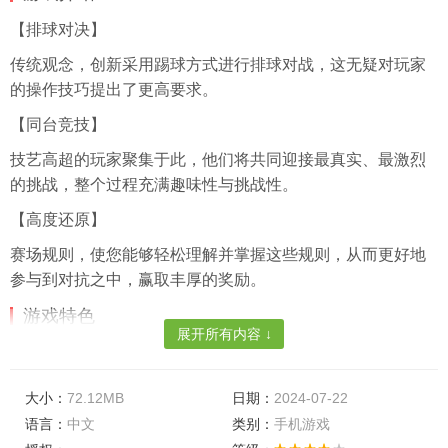
【排球对决】
传统观念，创新采用踢球方式进行排球对战，这无疑对玩家
的操作技巧提出了更高要求。
【同台竞技】
技艺高超的玩家聚集于此，他们将共同迎接最真实、最激烈
的挑战，整个过程充满趣味性与挑战性。
【高度还原】
赛场规则，使您能够轻松理解并掌握这些规则，从而更好地
参与到对抗之中，赢取丰厚的奖励。
游戏特色
展开所有内容 ↓
【操作手感】
操作手感及习惯均有所差异，因此在切换角色后，您需迅速
大小：
72.12MB
日期：
2024-07-22
适应并熟练掌握新角色的操作体验。
语言：
中文
类别：
手机游戏
【清晰展示】