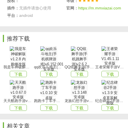
授权：
等级：
【精心策划】
插件：
无插件请放心使用
官网：
https://m.mmxiazai.com
平台：
android
游戏中每个角色的移动路径均经过精心设计和规划，确保玩
家能够顺利抵达目的地。
【复古像素】
推荐下载
采用了当下流行的像素风格，营造出怀旧的视觉效果，让玩
家仿佛置身于那个充满冒险的年代。
游戏亮点
我是车神破解版v1.2.8 内购修改版
qq欢乐斗地主(手机棋牌游戏)v6.152.001安卓版
QQ炫舞手游(手机跳舞手游)v2.6.2 安卓版
王者荣耀手游V1.45.1.11 安卓版
【战斗对抗】
下载
下载
下载
下载
各式各样的怪物层出不穷，随时可能引发惊心动魄的战斗对
抗，玩家需要全神贯注，迅速掌握战斗节奏。
【设计精良】
天天酷跑手游v1.0.67.0安卓版
跑跑卡丁车手游v1.0.10 安卓版
龙族幻想手游v1.3.148 安卓版
纪念碑谷2手游v1.3.9 安卓直装解锁版
下载
下载
下载
下载
华丽的特效设计精良，技能释放时将展现出极具观赏性的特
效，为玩家带来震撼人心的战斗体验。
相关文章
【战斗系统】