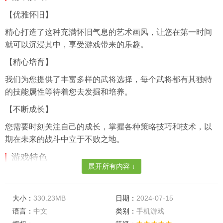
【优雅怀旧】
精心打造了这种充满怀旧气息的艺术画风，让您在第一时间
就可以沉浸其中，享受游戏带来的乐趣。
【精心培育】
我们为您提供了丰富多样的武将选择，每个武将都有其独特
的技能属性等待着您去发掘和培养。
【不断成长】
您需要时刻关注自己的成长，掌握各种策略技巧和技术，以
期在未来的战斗中立于不败之地。
游戏特色
展开所有内容 ↓
【将领角色】
还可以邂逅并招募到各种各样的将领角色，他们将成为您强
大小：
330.23MB
日期：
2024-07-15
大的助力，助您在战场上所向披靡。
语言：
中文
类别：
手机游戏
【灵活应变】