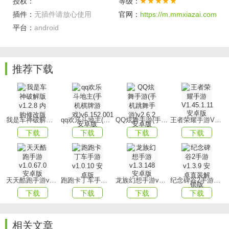
授权：
等级：
插件：
无插件请放心使用
官网：
https://m.mmxiazai.com
征战的过程中，您需要全神贯注，灵活应对各种敌人，随时
平台：
android
根据情况做出最优决策，完成各种挑战。
【丰富多彩】
呈现了多种经典玩法的创新版本，让您可以尽情体验，同时
推荐下载
也需要您根据实际情况调整作战策略哦。
游戏亮点
【冷静判断】
我是车神破解版v1.2.8 内购修改版
qq欢乐斗地主(手机棋牌游戏)v6.152.001安卓版
QQ炫舞手游(手机跳舞手游)v2.6.2 安卓版
王者荣耀手游V1.45.1.11 安卓版
下载
下载
下载
下载
军团战争中，您需要冷静分析局势，适时调整战略，确保每
次战争都能按照您的意愿顺利进行。
【技术考验】
天天酷跑手游v1.0.67.0安卓版
跑跑卡丁车手游v1.0.10 安卓版
龙族幻想手游v1.3.148 安卓版
纪念碑谷2手游v1.3.9 安卓直装解锁版
在三国征途中，您需要时刻保持警惕，合理安排操作，以便
下载
下载
下载
下载
更轻松地实现发展壮大。
【合理调整】
相关文章