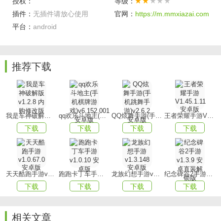
授权：
等级：
【精准把握】
插件：
无插件请放心使用
官网：
https://m.mmxiazai.com
平台：
android
精心挑选合适的农作物及家禽，这不仅有助于您更好地完成
任务，同时也是提升效率的有效途径。
【快速运输】
推荐下载
利用卡车进行快速销售，只需耐心等待卡车抵达目的地后即
可获得收益。
游戏亮点
我是车神破解版v1.2.8 内购修改版
qq欢乐斗地主(手机棋牌游戏)v6.152.001安卓版
QQ炫舞手游(手机跳舞手游)v2.6.2 安卓版
王者荣耀手游V1.45.1.11 安卓版
【设施建筑】
下载
下载
下载
下载
加工设施建筑的快速修建与升级，通过精细化的加工方式，
您将有望实现更高的利润收入。
【灵活掌握】
天天酷跑手游v1.0.67.0安卓版
跑跑卡丁车手游v1.0.10 安卓版
龙族幻想手游v1.3.148 安卓版
纪念碑谷2手游v1.3.9 安卓直装解锁版
下载
下载
下载
下载
小麦的选择与收割，以及各项操作的完成，都有着相当完整
且细致入微的操作方式供您灵活掌握。
相关文章
【尽情体验】