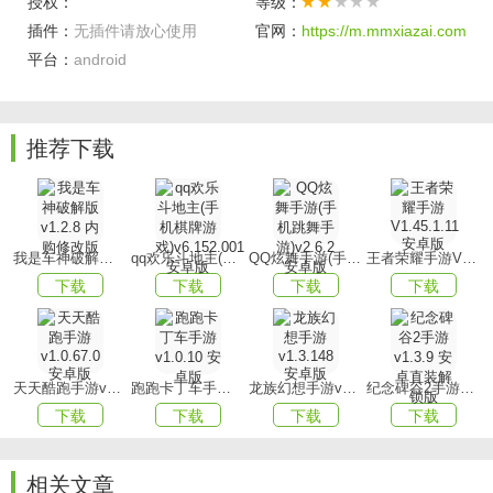
授权：
等级：
【角色选择】
插件：
无插件请放心使用
官网：
https://m.mmxiazai.com
平台：
android
每个角色都具备独特的技能，玩家需要根据实际情况进行合
理搭配，以获取更高的得分。
【自由选择】
推荐下载
游戏设有多种有趣的玩法模式可供选择，无论您是喜欢独自
挑战还是与朋友组队。
游戏亮点
我是车神破解版v1.2.8 内购修改版
qq欢乐斗地主(手机棋牌游戏)v6.152.001安卓版
QQ炫舞手游(手机跳舞手游)v2.6.2 安卓版
王者荣耀手游V1.45.1.11 安卓版
【熟悉规则】
下载
下载
下载
下载
在游戏中，玩家需要熟练掌握球网和边界的使用方法，以便
在比赛中取得优势。
【了解对手】
天天酷跑手游v1.0.67.0安卓版
跑跑卡丁车手游v1.0.10 安卓版
龙族幻想手游v1.3.148 安卓版
纪念碑谷2手游v1.3.9 安卓直装解锁版
下载
下载
下载
下载
玩家需要深入研究对手的动作规律和技巧，以便在比赛中抢
占先机。
相关文章
【科学运用】