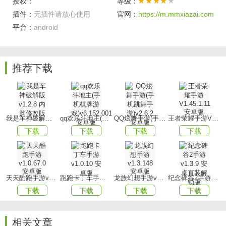
授权：
等级：
【充分利用】
插件：
无插件请放心使用
官网：
https://m.mmxiazai.com
平台：
android
游戏中的地形会不断发生变化，玩家需要密切关注并充分利
用这些变化。
【适时调整】
推荐下载
时刻关注仪表盘上的数据，适时调整行车速度，以确保在面
对不同路段时能够保持安全。
游戏亮点
我是车神破解版v1.2.8 内购修改版
qq欢乐斗地主(手机棋牌游戏)v6.152.001安卓版
QQ炫舞手游(手机跳舞手游)v2.6.2 安卓版
王者荣耀手游V1.45.1.11 安卓版
【高度逼真】
下载
下载
下载
下载
高度逼真的3D画面场景让人仿佛置身于真实的赛场之中，无
论是在完成闯关还是进行驾驶挑战时。
【竞速模式】
天天酷跑手游v1.0.67.0安卓版
跑跑卡丁车手游v1.0.10 安卓版
龙族幻想手游v1.3.148 安卓版
纪念碑谷2手游v1.3.9 安卓直装解锁版
下载
下载
下载
下载
独特的竞速模式让人始终保持着紧张与兴奋的状态，随时可
能面临各种不同的任务和挑战模式。
相关文章
【尽情沉浸】