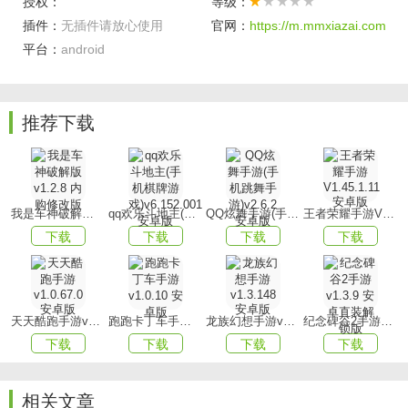
授权：
等级：
【氛围营造】
插件：
无插件请放心使用
官网：
https://m.mmxiazai.com
平台：
android
童话故事氛围，这不仅增加了游戏的可玩性和挑战性，更是
让您仿佛置身于一个梦幻般的世界之中。
【养成路线】
推荐下载
为您提供了多样化的养成路线和方法，您可以根据自己的喜
好和需求进行任意的挑选和切换。
游戏亮点
我是车神破解版v1.2.8 内购修改版
qq欢乐斗地主(手机棋牌游戏)v6.152.001安卓版
QQ炫舞手游(手机跳舞手游)v2.6.2 安卓版
王者荣耀手游V1.45.1.11 安卓版
【持续推进】
下载
下载
下载
下载
您可以自由选择不同的关卡发展路线和风格，以呈现出全新
的视觉效果并完成各项挑战模式。
【自由选择】
天天酷跑手游v1.0.67.0安卓版
跑跑卡丁车手游v1.0.10 安卓版
龙族幻想手游v1.3.148 安卓版
纪念碑谷2手游v1.3.9 安卓直装解锁版
下载
下载
下载
下载
提供了多种不同的玩法模式供您选择，您可以随时随地进行
游戏，同时也要谨慎规划。
相关文章
【培养提升】