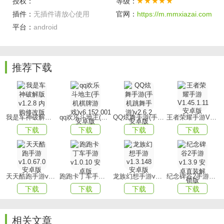
授权：
等级：
插件：
无插件请放心使用
官网：
https://m.mmxiazai.com
玩家需要谨慎规划各种连招的释放时机，通过连招攻击可以
平台：
android
轻易地造成大量伤害。
【紧张刺激】
玩家需要通过精细的操作来应对层出不穷的危机，从而直接
推荐下载
享受多样化的趣味内容。
游戏亮点
【竞技较量】
我是车神破解版v1.2.8 内购修改版
qq欢乐斗地主(手机棋牌游戏)v6.152.001安卓版
QQ炫舞手游(手机跳舞手游)v2.6.2 安卓版
王者荣耀手游V1.45.1.11 安卓版
下载
下载
下载
下载
竞技比赛都是对玩家自身技术及角色强度的特殊考验，必须
精确掌握并实现养成提升。
【随心所欲】
天天酷跑手游v1.0.67.0安卓版
跑跑卡丁车手游v1.0.10 安卓版
龙族幻想手游v1.3.148 安卓版
纪念碑谷2手游v1.3.9 安卓直装解锁版
每次释放大招时，都将呈现出极其精彩炫目的特效画面供您
下载
下载
下载
下载
尽情欣赏，毫无疑问。
【职业特色】
相关文章