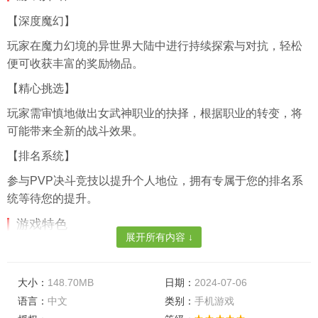
【深度魔幻】
玩家在魔力幻境的异世界大陆中进行持续探索与对抗，轻松
便可收获丰富的奖励物品。
【精心挑选】
玩家需审慎地做出女武神职业的抉择，根据职业的转变，将
可能带来全新的战斗效果。
【排名系统】
参与PVP决斗竞技以提升个人地位，拥有专属于您的排名系
统等待您的提升。
游戏特色
展开所有内容 ↓
【运用策略】
玩家需要自行收集并运用各类武器装备，展示出强大的实力
大小：
148.70MB
日期：
2024-07-06
以应对各种类型的敌人。
语言：
中文
类别：
手机游戏
【精准规划】