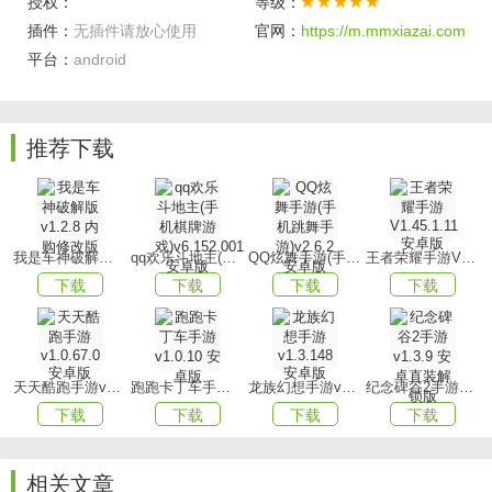
授权：
等级：
插件：
无插件请放心使用
官网：
https://m.mmxiazai.com
您只需轻轻一点，便可轻松获得丰厚的福利礼包，从而助力
平台：
android
您的游戏进程。
【提升客流】
随着客流量的不断增加，您需要及时招聘和培训员工来应对
推荐下载
繁忙的业务需求。
游戏亮点
【精细多样】
我是车神破解版v1.2.8 内购修改版
qq欢乐斗地主(手机棋牌游戏)v6.152.001安卓版
QQ炫舞手游(手机跳舞手游)v2.6.2 安卓版
王者荣耀手游V1.45.1.11 安卓版
下载
下载
下载
下载
我们为您准备了众多精细且多样化的任务，每个任务都有其
独特的难度设定和挑战性。
【卫生整洁】
天天酷跑手游v1.0.67.0安卓版
跑跑卡丁车手游v1.0.10 安卓版
龙族幻想手游v1.3.148 安卓版
纪念碑谷2手游v1.3.9 安卓直装解锁版
关注餐厅的卫生状况，努力维护整体的用餐环境，提高顾客
下载
下载
下载
下载
满意度，树立良好的口碑。
【经营管理】
相关文章