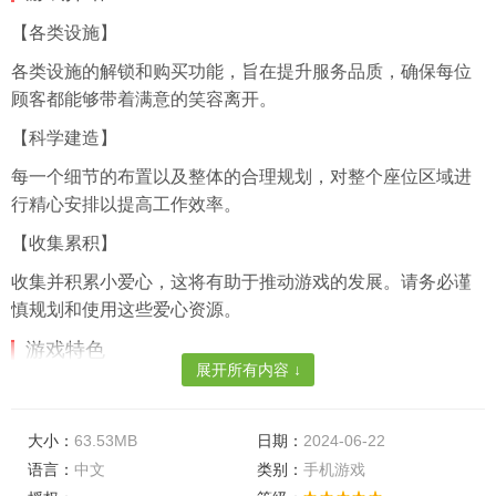
【各类设施】
各类设施的解锁和购买功能，旨在提升服务品质，确保每位
顾客都能够带着满意的笑容离开。
【科学建造】
每一个细节的布置以及整体的合理规划，对整个座位区域进
行精心安排以提高工作效率。
【收集累积】
收集并积累小爱心，这将有助于推动游戏的发展。请务必谨
慎规划和使用这些爱心资源。
游戏特色
展开所有内容 ↓
【服务标准】
规划并制定各种高品质的服务项目，让您在享受服务的同时
大小：
63.53MB
日期：
2024-06-22
感受到无尽的乐趣。
语言：
中文
类别：
手机游戏
【福利礼包】