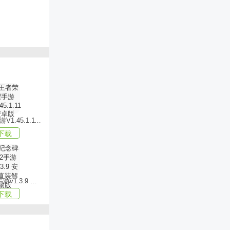
励，无后顾
的宝贵财
王者荣耀手游V1.45.1.11 安卓版
料以及金币
下载
发挥自身实
纪念碑谷2手游v1.3.9 安卓直装解锁版
下载