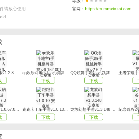
等级：
件请放心使用
官网：
https://m.mmxiazai.com
完成，每日定时重置并更新日常任务，确保玩家能够及时领取奖
oid
】
载
的精彩瞬间将被自动记录，这些珍贵的记忆将成为你成长历程中
】
我是车神破解版v1.2.8 内购修改版
qq欢乐斗地主(手机棋牌游戏)v6.152.001安卓版
QQ炫舞手游(手机跳舞手游)v2.6.2 安卓版
常活跃度，玩家可解锁丰富的宝箱礼包，其中包含大量的资源材
载
下载
下载
。
】
可能触发激烈的战斗对抗，让你尽享前所未有的战斗快感，充分
天天酷跑手游v1.0.67.0安卓版
跑跑卡丁车手游v1.0.10 安卓版
龙族幻想手游v1.3.148 安卓版
载
下载
下载
章