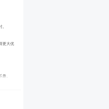
时。
得更大优
乐趣。
斗中更易取