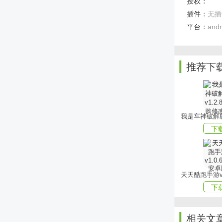
授权：
插件：
无插
合理规划与
之忧。
平台：
andr
游戏亮点
【精彩瞬间
推荐下
战斗过程中
富。
【资源材料
通过积累日
下
钻石等奖励
【战斗对抗
游戏中随时
力。
下
小编点评
相关文