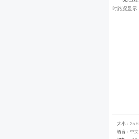
时路况显示
大小：
25.6
语言：
中文