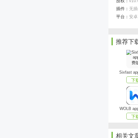
授权：
v10.
插件：
无插
平台：
安卓
推荐下
3D卫星
[全景地
位置的周边
Sixfast 
下
[卫星探
[景点实
软件亮点
WOLB a
下
1、可
2、地
相关文