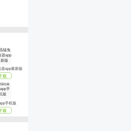
地展示目标
器app最新版
下载
度数据。
k app手机版
下载
。