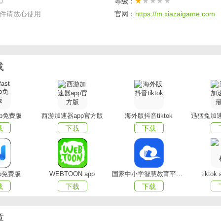
0
等级：
件请放心使用
官网：
https://m.xiazaigame.com
载
全景地图功能
图]:
向用户提供全景3D地图显示和交互功能，从而更加清晰方便
环境。
app免费版
西游加速器app官方版
海外版抖音tiktok
迅猛兔加速
载
下载
下载
测]:
实时全球定位，显示当前北斗卫星数量，提供当前维度，经
景]
:可以欣赏全国著名景点的实景地图，以及VR全景。
pp免费版
WEBTOON app
国家中小学智慧教育平台app(智慧中小学)
tikto
载
下载
下载
选择自己喜欢的出行模式，在线可以看到各种不同地区的3d街景
图高清不模糊，查看的时候整体的视觉效果都是非常不错的。
章