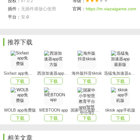
授权：
v7.0.2
等级：
插件：
无插件请放心使用
官网：
https://m.xiazaigame.com
滴滴导航，做你的千里眼，前方拥堵、事故路段均在视
平台：
安卓
野内，给你贴心的指引
客户端亮点
推荐下载
安心服务：滴滴代驾，司机严选，持证上岗，安全放
心，多场景代驾，给你周全的便利
低碳环保：滴滴公交、单车，短距离青桔单车，长距离
Sixfast app免费版
西游加速器app官方版
海外版抖音tiktok
迅猛兔加速器app最新版
公交路线指引，让低碳出行更便利
下载
下载
下载
下载
省心货运：滴滴货运，不只是你，你的财物行李，同样
值得舒心的旅程
WOLB app免费版
WEBTOON app
国家中小学智慧教育平台app(智慧中小学)
tiktok app手机版
推荐理由
下载
下载
下载
下载
1.不仅可以领取滴滴快车的优惠券，而且还可以领取一
些美食的食品�弧�
相关文章