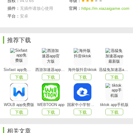
授权：
v4.0.65
等级：
插件：
无插件请放心使用
官网：
https://m.xiazaigame.com
平台：
安卓
够谱司机端软件内容
推荐下载
操作简单
订单自动推送 只需点一下 即可接单
奖励丰厚
Sixfast app免费版
西游加速器app官方版
海外版抖音tiktok
迅猛兔加速器app最新版
工作带劲 多样奖励天天得 福利拿到手软 保证车主收入
下载
下载
下载
下载
客服专业
认真负责有耐心 懂得您的心声 竭力解决您的问题
WOLB app免费版
WEBTOON app
国家中小学智慧教育平台app(智慧中小学)
tiktok app手机版
智能设定
下载
下载
下载
下载
一键点开热力图 立刻可前往订单密集区 听单检测功能完
善 保证车主接单顺畅
相关文章