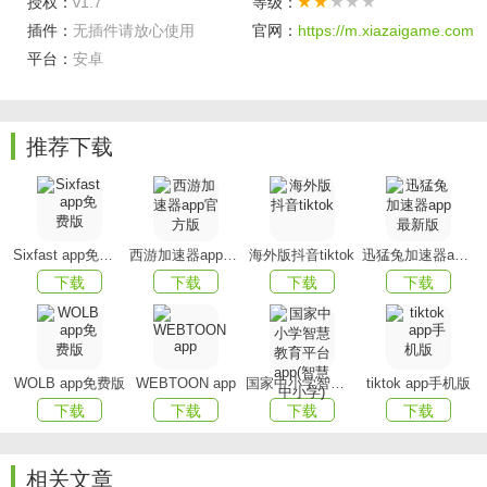
授权：
v1.7
等级：
地。
插件：
无插件请放心使用
官网：
https://m.xiazaigame.com
车辆到站信息
：还有几辆车、还有几站到实时掌握，缓
平台：
安卓
解您等车焦虑，避免错过车辆。
软件特色
推荐下载
【实时公交】
实时查询某一辆公交车的位置，公交何时
到站心中有数
【路线查询】
选择出发车站与目的地车站，为您智能选
Sixfast app免费版
西游加速器app官方版
海外版抖音tiktok
迅猛兔加速器app最新版
择公交换乘方案，乘换案内也无忧
下载
下载
下载
下载
【全国覆盖】
覆盖全国大部分主要城市地区，基于高德
地图导航，定位准确
WOLB app免费版
WEBTOON app
国家中小学智慧教育平台app(智慧中小学)
tiktok app手机版
【到站提醒】
选择上车站点并开启到站提醒通知，公交
下载
下载
下载
下载
车即将到站时闹铃提醒，不再因为低头玩手机而错过久等的
公交
相关文章