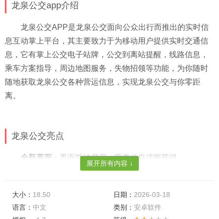
龙泉公交app介绍
龙泉公交APP是龙泉公交面向公众出行而推出的实时信
息互动掌上平台，其主要致力于为移动用户提供实时交通信
息，它有掌上公交电子站牌，公交到离站提醒，线路信息，
乘车方案指导，周边地图服务，失物招领等功能，为你随时
随地获取龙泉公交各种营运信息，实现龙泉公交与你零距
离。
龙泉公交亮点
全新界面
：界面简洁易用，重要信息清晰获得。
展开所有内容 ↓
附近线路
：精确查找附近线路，自由切换乘车站点，轻
松选择乘车站点。
大小：
18.50
日期：
2026-03-18
语言：
中文
类别：
安卓软件
路线规划
：提供多种换乘方案，选择优选方案抵达目的