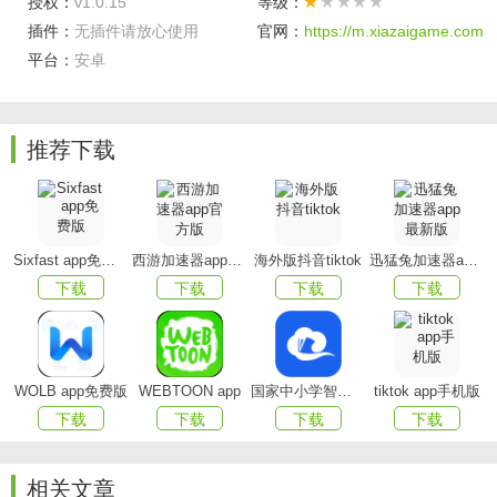
授权：
v1.0.15
等级：
插件：
无插件请放心使用
官网：
https://m.xiazaigame.com
平台：
安卓
推荐下载
Sixfast app免费版
西游加速器app官方版
海外版抖音tiktok
迅猛兔加速器app最新版
下载
下载
下载
下载
龙港应急通功能
1.应急管理，提高对海上渔船应急预警干预和突发事件
WOLB app免费版
WEBTOON app
国家中小学智慧教育平台app(智慧中小学)
tiktok app手机版
处置能力；
下载
下载
下载
下载
2.安全管理创新，推动定人联船、渔船监护人、动态编
组等安全管理“实招”落地；
相关文章