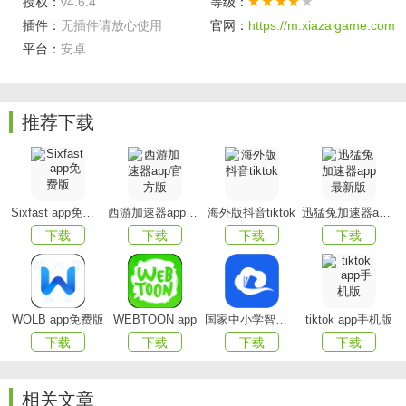
授权：
v4.6.4
等级：
插件：
无插件请放心使用
官网：
https://m.xiazaigame.com
平台：
安卓
推荐下载
小米小说手机版特色
有精选、排行、分类、书架几个模块。精选包括推荐、
男频、女频、全本几个栏目，排行榜有男生、妇生、飙升
Sixfast app免费版
西游加速器app官方版
海外版抖音tiktok
迅猛兔加速器app最新版
榜，更新榜、全本榜。分类有都市、现言、玄幻、穿越、仙
下载
下载
下载
下载
侠、灵异、游戏、军事、武侠、奇幻、历史、竞技、纯爱、
科幻、其他分类。支持书籍搜索。书籍支持试读、加入书
架、下载，在线阅读。
WOLB app免费版
WEBTOON app
国家中小学智慧教育平台app(智慧中小学)
tiktok app手机版
下载
下载
下载
下载
小米小说应用功能
【全新界面】
相关文章