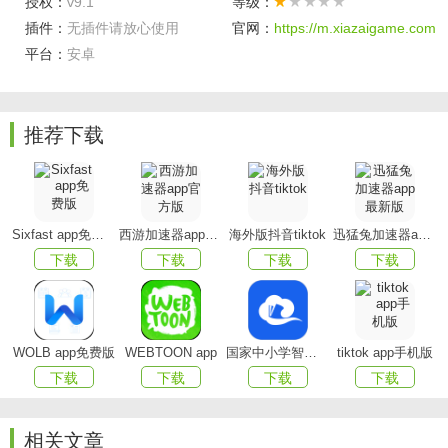
授权：
v9.1
等级：
插件：
无插件请放心使用
官网：
https://m.xiazaigame.com
平台：
安卓
主要功能
推荐下载
1、多种地图的支持，用户选择面更广。
2、国内外地址的搜索，搜索更准确和全面。
Sixfast app免费版
西游加速器app官方版
海外版抖音tiktok
迅猛兔加速器app最新版
3、路线导航支持步行，骑行，驾驶和公交四种方式。
下载
下载
下载
下载
4、使用自创的技术，让卫星图显示更加清晰和流畅。
应用亮点
WOLB app免费版
WEBTOON app
国家中小学智慧教育平台app(智慧中小学)
tiktok app手机版
-地图标注功能，可以实现点线面的标注，为用户的项目
下载
下载
下载
下载
策划提供一目了然的视觉功能。
相关文章
-各种地图工具，距离测量，面积测量，等高线等功能。