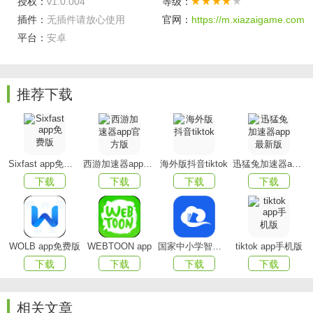
授权：
v1.0.004
等级：
插件：
无插件请放心使用
官网：
https://m.xiazaigame.com
平台：
安卓
推荐下载
山能易行手机版特色
免垫付，免发票
Sixfast app免费版
西游加速器app官方版
海外版抖音tiktok
迅猛兔加速器app最新版
下载
下载
下载
下载
统一结算与统一发票，省去员工资金垫付、贴票等烦
恼；
简化事前申请
WOLB app免费版
WEBTOON app
国家中小学智慧教育平台app(智慧中小学)
tiktok app手机版
在满足集团管控要求下，简化事前申请审批流程，为商
下载
下载
下载
下载
旅出行人提供高效快捷的出行申请；
多渠道的商旅产品预定
相关文章