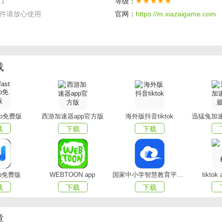
.1
等级：
件请放心使用
官网：
https://m.xiazaigame.com
载
app免费版
西游加速器app官方版
海外版抖音tiktok
迅猛兔加速
载
下载
下载
家长版特色
界，让孩子们了解这个缤纷多彩的世界，学习百科的知识；
pp免费版
WEBTOON app
国家中小学智慧教育平台app(智慧中小学)
tikto
载
下载
下载
书，孩子们可以阅读很多精致的绘本图书，培养孩子的兴趣；
辅导孩子的时候可以借鉴这个平台上推荐的课本中的一些教育的
章