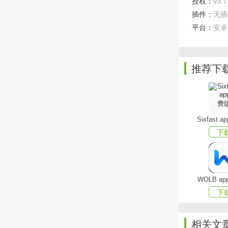
授权：
v3.7
插件：
无插
平台：
安卓
推荐下
Sixfast 
下
多宝学园
百科世
WOLB a
下
绘本读
家长在
相关文