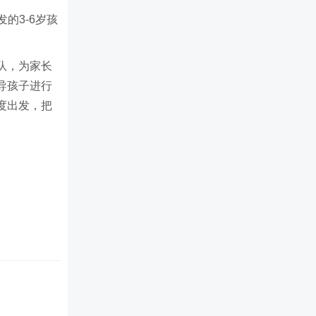
的3-6岁孩
队，为家长
导孩子进行
度出发，把