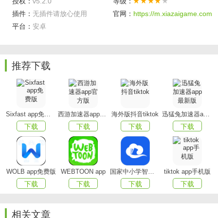
授权：
v5.2.0
等级：
插件：
无插件请放心使用
官网：
https://m.xiazaigame.com
平台：
安卓
推荐下载
水滴直播app亮点
1.看直播,随时随地拿出手机就能看心仪女神在线视频才
艺秀
Sixfast app免费版
西游加速器app官方版
海外版抖音tiktok
迅猛兔加速器app最新版
下载
下载
下载
下载
2.听音乐,当下最流行歌曲随意听,更能点唱自己喜欢的歌
3.享畅聊,免费即时沟通,支持一对一、一对多、悄悄话
4.玩游戏,急速拼图考验你的智力与技巧
WOLB app免费版
WEBTOON app
国家中小学智慧教育平台app(智慧中小学)
tiktok app手机版
下载
下载
下载
下载
5.表爱慕,免费么么、送特效礼物、做管理、做粉丝
水滴直播平台特色
相关文章