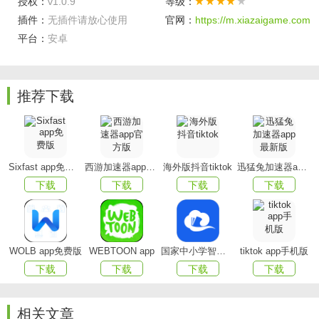
授权：
v1.0.9
等级：
插件：
无插件请放心使用
官网：
https://m.xiazaigame.com
平台：
安卓
推荐下载
Sixfast app免费版
西游加速器app官方版
海外版抖音tiktok
迅猛兔加速器app最新版
cokemv app特色
下载
下载
下载
下载
1、高清品质：
720P超清画质，让您随时畅享影院般的
视听感受;
2、在线点播：
极速解析，专有技术让手机播放更流畅快
WOLB app免费版
WEBTOON app
国家中小学智慧教育平台app(智慧中小学)
tiktok app手机版
下载
下载
下载
下载
捷;
3、播放记录：
增加播放历史按钮，追过的剧一集也不错
相关文章
过;