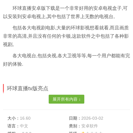
环球直播安卓版下载是一个非常好用的安卓电视盒子,可
以安装到安卓电视上,其中包括了世界上无数的电视台,
包括各大电视剧电影,大量的环球影视想看就看,而且画质
非常的高清,并且没有任何的卡顿,这款软件之中包括了各种影
视剧,
各大电视台,包括央视,各大卫视等等,每一个用户都能有完
好的体验.
环球直播tv版亮点
展开所有内容 ↓
1、央视、新闻、卫视、法制、移动、广电、超级电视等
十多个分类,提供上千个直播频道;
大小：
16.60
日期：
2026-03-02
2、强大的云搜索功能,关键字搜索,想要啥就有啥;
语言：
中文
类别：
安卓软件
3、VIP视频免费看,只要能搜到,你就能看到;