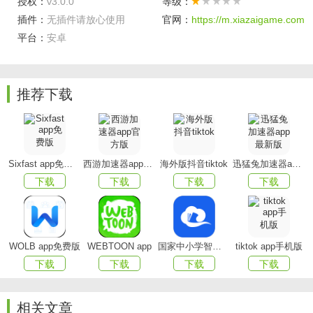
授权：
v3.0.0
等级：
插件：
无插件请放心使用
官网：
https://m.xiazaigame.com
4、界面简单,完美适配机顶盒UI,没有广告,清爽至极.
平台：
安卓
环球直播软件特色
海量资源
:所有视频资源统统免费,任你点播,免费观看;
推荐下载
安全极速
:领先的双核搜索技术,智能防护,拒绝病毒;
高清高速:
1280p超高清视频,高速下载、高速缓冲,在线观
看;
Sixfast app免费版
西游加速器app官方版
海外版抖音tiktok
迅猛兔加速器app最新版
下载
下载
下载
下载
热门推荐
:每日推荐最新、最热门的视频,直接点播观看.
WOLB app免费版
WEBTOON app
国家中小学智慧教育平台app(智慧中小学)
tiktok app手机版
下载
下载
下载
下载
相关文章