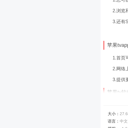
2.浏览
3.还有
苹果tva
1.首
2.网
3.提
苹果tv
1.获
大小：
27.6
2.发
语言：
中文
3.强