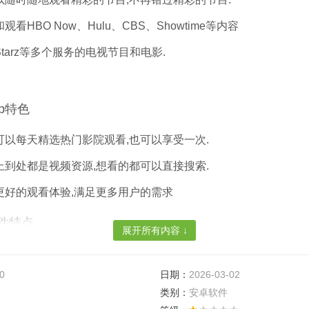
和观看HBO Now、Hulu、CBS、Showtime等内容
Starz等多个服务的电视节目和电影.
pp特色
页可以每天精选热门影院观看,也可以享受一次.
络上到处都是视频资源,想看的都可以直接搜索.
供更好的观看体验,满足更多用户的需求
软件特点
展开所有内容 ↓
得最新、流行或值得注意的建议.
0
日期：
2026-03-02
现好的新节目和电影订阅或购买.
类别：
安卓软件
大的推送功能包含很多资源,你可以在这里与大家互动