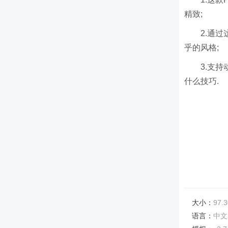
精致;
2.通
乎的风格;
3.支
什么技巧.
大小：
97.3
语言：
中文