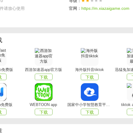
.0
等级：
件请放心使用
官网：
https://m.xiazaigame.com
载
app免费版
西游加速器app官方版
海外版抖音tiktok
迅猛兔加速
载
下载
下载
影app特色
常多精彩的摄影信息,针对最全的摄影服务更快的知晓,其信息更佳;
pp免费版
WEBTOON app
国家中小学智慧教育平台app(智慧中小学)
tikto
这里提供了最优质的交流服务,而且还可以更好的知晓线上交流的特
载
下载
下载
类在最优质的摄影技巧最快了解,更好的查看不同的摄影知识的快捷
章
摄影手机版特点