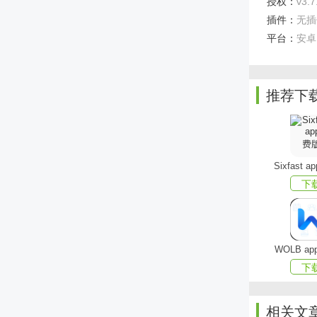
授权：
v3.7
插件：
无插
平台：
安卓
推荐下
Sixfast 
下
poco摄
1、非
WOLB a
2、在
下
3、各
相关文
poco