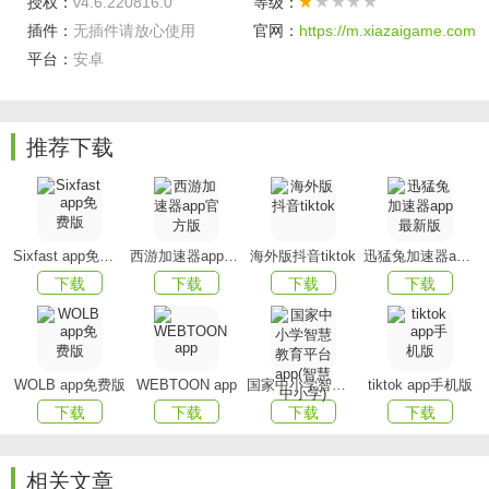
授权：
v4.6.220816.0
等级：
小米莱卡相机最新版特色
插件：
无插件请放心使用
官网：
https://m.xiazaigame.com
平台：
安卓
1:你可以给自己的照片添加上时间水印或者是畸形水印
都可以.
推荐下载
2:用户们可以根据自己的使用情况来自定义水印样式.
3:给我们增添了预览图片功能,可以让我们在拍照完毕的
时候预览照片.
Sixfast app免费版
西游加速器app官方版
海外版抖音tiktok
迅猛兔加速器app最新版
小米莱卡相机安装方法
下载
下载
下载
下载
小米莱卡相机安装包安装失败
小米莱卡相机安装包无法安装解决方法介绍
WOLB app免费版
WEBTOON app
国家中小学智慧教育平台app(智慧中小学)
tiktok app手机版
无法安装的原因有这两种,第一种安装途径有问题,第二种
下载
下载
下载
下载
手机配置不够
一、安装途径有问题
相关文章