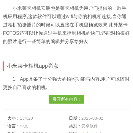
小米莱卡相机安装包是莱卡相机为用户们提供的一款手
机应用程序,这款软件可以通过wifi与你的相机相连接,当你通
过相机拍摄照片的时候可以直接在手机里预览效果.此外莱卡
FOTOS还可以让你通过手机来控制相机的快门,还能对拍摄好
的照片进行一些简单的编辑并分享给好友!
小米莱卡相机app亮点
1、App具备了十分强大的拍照功能与内容,用户可以随时
更换自己喜欢的相机.
2、十分简单拍摄玩法,用户可以任意的将这个相机窗口
展开所有内容 ↓
的大小自由的调整.
大小：
3、在打开软件进入拍摄模式后,用户可以任意的录制各
134.20
日期：
2026-03-02
语言：
中文
类别：
安卓软件
种各样丰富的内容.