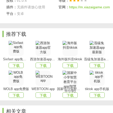
授权：
v1.0.4
等级：
插件：
无插件请放心使用
官网：
https://m.xiazaigame.com
在这里，你可以拥有自己的粉丝、自己关注的大神，收
平台：
安卓
藏自己喜欢的帖子，管理自己的发表内容。
看到网友发布的深度好文，极大的丰富、提升你的设计
思维
推荐下载
更新日志
解决已知Bug
Sixfast app免费版
西游加速器app官方版
海外版抖音tiktok
迅猛兔加速器app最新版
优化用户体验
下载
下载
下载
下载
WOLB app免费版
WEBTOON app
国家中小学智慧教育平台app(智慧中小学)
tiktok app手机版
下载
下载
下载
下载
相关文章