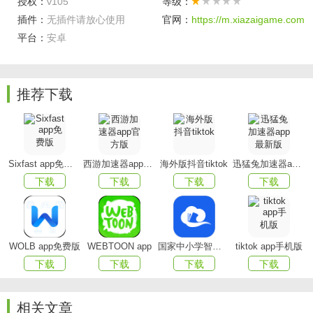
授权：
v105
等级：
通过数据统计展示月销排行与热卖单品，帮助用户快速
插件：
无插件请放心使用
官网：
https://m.xiazaigame.com
锁定受欢迎商品，购物决策更高效。
平台：
安卓
3. 分类商城，精准查找
支持分类浏览与关键词搜索，商品涵盖服饰、包袋、配
推荐下载
饰等多个类别，查找更方便。
4. 商品详情透明展示
商品页面清晰展示价格区间、规格选项、库存信息与产
Sixfast app免费版
西游加速器app官方版
海外版抖音tiktok
迅猛兔加速器app最新版
品介绍，让买家充分了解商品情况。
下载
下载
下载
下载
5. 安全保障体系
平台强调正品保证与隐私发货机制，保障交易安全与用
户隐私。
WOLB app免费版
WEBTOON app
国家中小学智慧教育平台app(智慧中小学)
tiktok app手机版
下载
下载
下载
下载
6. 社区互动属性
通过“玩家分享”“丝社热榜”等板块增强用户之间的互动，
相关文章