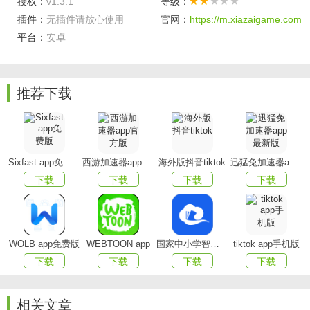
授权：
v1.3.1
等级：
插件：
无插件请放心使用
官网：
https://m.xiazaigame.com
平台：
安卓
推荐下载
Sixfast app免费版
西游加速器app官方版
海外版抖音tiktok
迅猛兔加速器app最新版
下载
下载
下载
下载
WOLB app免费版
WEBTOON app
国家中小学智慧教育平台app(智慧中小学)
tiktok app手机版
橙云小区最新版特色
下载
下载
下载
下载
1、[开门记录 + 访客记录 + 关怀记录]
相关文章