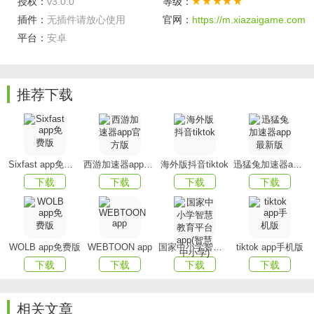
授权：
v3.0.0
等级：
央视、卫视、地方台以及更多特色频道同步高清直播，
插件：
无插件请放心使用
官网：
https://m.xiazaigame.com
随时随地同步看。节目预约准时提醒，电视回看带你回溯，
平台：
安卓
精彩绝不错过。
【院线经典】
推荐下载
经典院线电影轮播，错过上映时间的精彩电影一部部帮
你补回来。收看轮播，无需纠结选片，部部经典，有你好
看。
【体育赛事】
Sixfast app免费版
西游加速器app官方版
海外版抖音tiktok
迅猛兔加速器app最新版
下载
下载
下载
下载
锁定cctv5收看热门赛事及热点资讯。更有劲爆体育、风
云足球等各种体育频道，奥运会、NBA、CBA、中超、英
超、欧冠、亚冠、女排等全球各大赛事高清全享。
WOLB app免费版
WEBTOON app
国家中小学智慧教育平台app(智慧中小学)
tiktok app手机版
【追电热剧】
下载
下载
下载
下载
无论是国产热门电视剧，还是韩剧、美剧、日剧、Tvb，
所有电视直播的精彩剧情都可第一时间收看。《亲爱的》
相关文章