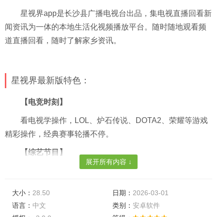
星视界app是长沙县广播电视台出品，集电视直播回看新
闻资讯为一体的本地生活化视频播放平台。随时随地观看频
道直播回看，随时了解家乡资讯。
星视界最新版特色：
【电竞时刻】
看电视学操作，LOL、炉石传说、DOTA2、荣耀等游戏
精彩操作，经典赛事轮播不停。
【综艺节目】
展开所有内容 ↓
各大频道热门综艺不再错过，看爱豆，享爆笑，更多音
乐、晚会盛典为你现场直击。
大小：
28.50
日期：
2026-03-01
【电视直播】
语言：
中文
类别：
安卓软件