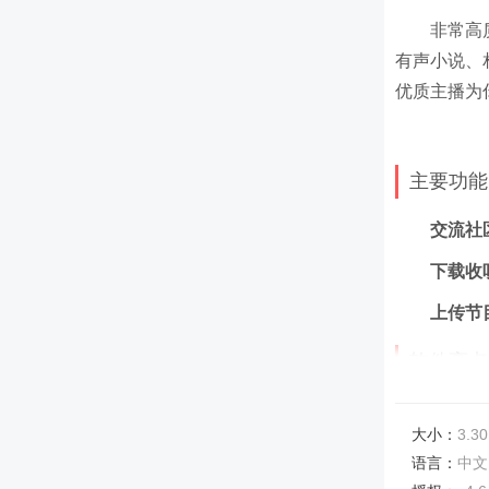
非常高
有声小说、
优质主播为
主要功能
交流社
下载收
上传节
软件亮点
1.独
大小：
3.30
2.定
语言：
中文