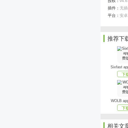
授权：
v4.6
3.权
插件：
无插
4.一
平台：
安卓
应用特色
-这是
推荐下
-你想
-有各
Sixfast 
-这是
下
WOLB a
下
相关文