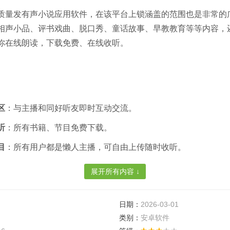
质量发有声小说应用软件，在该平台上锁涵盖的范围也是非常的
相声小品、评书戏曲、脱口秀、童话故事、早教教育等等内容，
你在线朗读，下载免费、在线收听。
区
：与主播和同好听友即时互动交流。
听
：所有书籍、节目免费下载。
目
：所有用户都是懒人主播，可自由上传随时收听。
展开所有内容 ↓
特的FM功能，选定的频道，歌词同步，热金色歌曲不间断的直播。
日期：
2026-03-01
时停止功能，定时停止，睡眠不再需要担心浪费电源。
类别：
安卓软件