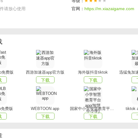
.6
等级：
威排名，热门推荐，特殊主题，您想听的一切都在这里。
件请放心使用
官网：
https://m.xiazaigame.com
键免费下载，离线收听，免费流量，随时随地都可以收听。
一个非常流行的音频小说软件，有许多免费书籍供用户了解；
载
听到的一切都在这里，各种小说主题都可以轻松在这里找到；
种各样的书，所有的书籍都是免费提供的，可以放心下载阅读；
app免费版
西游加速器app官方版
海外版抖音tiktok
迅猛兔加速
一个无需任何费用就能听到声音的应用程序，可以保护视力。
载
下载
下载
pp免费版
WEBTOON app
国家中小学智慧教育平台app(智慧中小学)
tikto
载
下载
下载
章