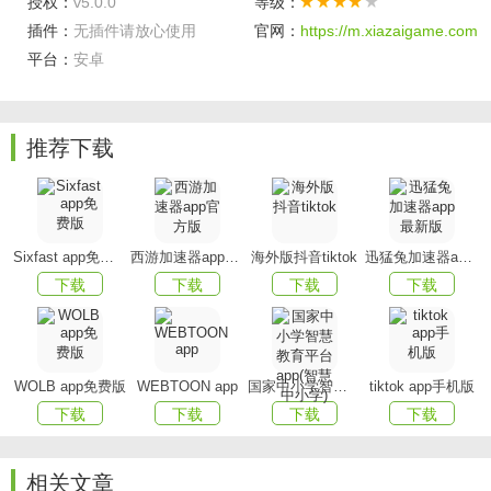
授权：
v5.0.0
等级：
购物清单推送，给你精选值得买的全球商品合辑。
插件：
无插件请放心使用
官网：
https://m.xiazaigame.com
平台：
安卓
小编精选
小编精选全球优质折扣商品，超值购物体验优惠好物不
要错过。
推荐下载
大家都在买
大家在海淘什么，在下单什么，大众消费指南，大家觉
得好才是真的好。
Sixfast app免费版
西游加速器app官方版
海外版抖音tiktok
迅猛兔加速器app最新版
下载
下载
下载
下载
白菜价
9.9元包邮好物，还有什么比这更优惠？
软件功能
WOLB app免费版
WEBTOON app
国家中小学智慧教育平台app(智慧中小学)
tiktok app手机版
下载
下载
下载
下载
真实购物反馈
：热心比友教你买的更好
精选好物
：每日精选3000+好物，低价抢不停
相关文章