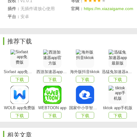
授权：
v1.0.1
等级：
插件：
无插件请放心使用
官网：
https://m.xiazaigame.com
平台：
安卓
主要功能
海量常用日语例句
推荐下载
一键拍照轻松翻译
实时语音转文字翻译
应用特色
Sixfast app免费版
西游加速器app官方版
海外版抖音tiktok
迅猛兔加速器app最新版
下载
下载
下载
下载
1.语音播放
：支持中文和日文语音播放
2.中日互译
：支持中文翻译成日文和日文翻译成中文
WOLB app免费版
WEBTOON app
国家中小学智慧教育平台app(智慧中小学)
tiktok app手机版
3.分享
：支持文本复制和分享功能
下载
下载
下载
下载
4.多种主题
：支持10种不同颜色的主题模式
5.语音输入
：支持中文和日文语音输入(需手机支持TTS)
相关文章