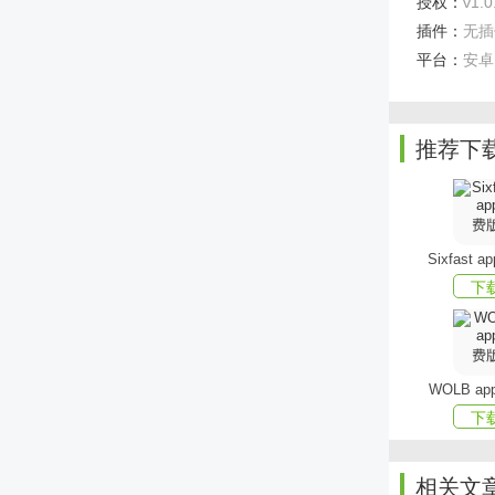
授权：
v1.0
客户端亮
插件：
无插
平台：
安卓
每日更
每日都
推荐下
互动社
不管大
排行榜
Sixfast 
每月每
下
专属订
熟记掌
WOLB a
下
相关文