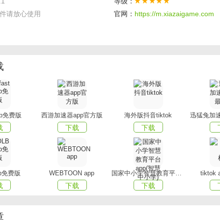
.1
等级：
点
件请放心使用
官网：
https://m.xiazaigame.com
新
会更新各个漫画的章节。
载
区
佬还是萌新，这里可以提取建议以及改善的方法，共同交流。
app免费版
西游加速器app官方版
海外版抖音tiktok
迅猛兔加速
周各会进行热门排行，紧抓精品漫画!
载
下载
下载
阅
握每个用户的偏好，做每个人回家后的心灵港湾!
pp免费版
WEBTOON app
国家中小学智慧教育平台app(智慧中小学)
tikto
载
下载
下载
章