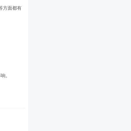
等方面都有
影响。
送。
心。
画。