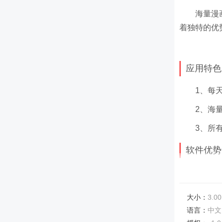
海量漫
着独特的优
应用特色
1、每
2、海
3、所
软件优势
1、有
2、智
大小：
3.00
3、平
语言：
中文