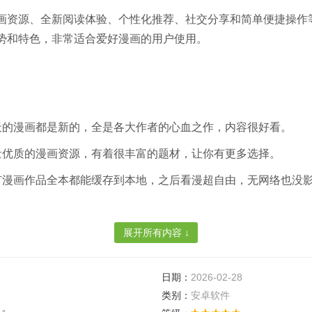
画资源、全新阅读体验、个性化推荐、社交分享和简单便捷操作
势和特色，非常适合爱好漫画的用户使用。
天的漫画都是新的，全是各大作者的心血之作，内容很好看。
量优质的漫画资源，有着很丰富的题材，让你有更多选择。
有漫画作品全本都能缓存到本地，之后看漫超自由，无网络也没
展开所有内容 ↓
着众多贴心的阅读功能可使用，自动翻页能让你的双手好好的放
能系统自动屏蔽所有的广告与弹窗，不用担心有骚扰，使用更舒
日期：
2026-02-28
台可根据用户的喜好来精选推送，在首页能直接看到最热门的漫
类别：
安卓软件