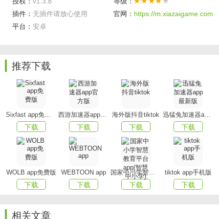
授权：
v1.3.8
等级：
流。
插件：
无插件请放心使用
官网：
https://m.xiazaigame.com
平台：
安卓
3. 海量用户更好聊：
多维度推荐机制，优先呈现更活
跃、更匹配的用户，让你更容易遇到愿意回应、愿意互动的
人。
推荐下载
4. 认证体系更可靠：
支持真人认证、头像认证，并结合
人工审核，提高资料可信度，降低“照骗”“机器人号”等干扰。
5. 动态广场更真实：
通过动态内容了解对方性格与生活
Sixfast app免费版
西游加速器app官方版
海外版抖音tiktok
迅猛兔加速器app最新版
节奏，避免“只看头像就聊天”的尴尬，让破冰更自然。
下载
下载
下载
下载
客户端优势
对用户更友好：
界面简洁清晰，核心功能聚焦“发现―互
WOLB app免费版
WEBTOON app
国家中小学智慧教育平台app(智慧中小学)
tiktok app手机版
动―聊天―沉淀关系”，新手也能快速上手，不需要复杂学习
下载
下载
下载
下载
成本。
对隐私更重视：
提供隐私与权限的可控选项，支持对个
相关文章