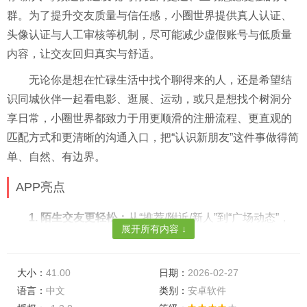
群。为了提升交友质量与信任感，小圈世界提供真人认证、
头像认证与人工审核等机制，尽可能减少虚假账号与低质量
内容，让交友回归真实与舒适。
无论你是想在忙碌生活中找个聊得来的人，还是希望结
识同城伙伴一起看电影、逛展、运动，或只是想找个树洞分
享日常，小圈世界都致力于用更顺滑的注册流程、更直观的
匹配方式和更清晰的沟通入口，把“认识新朋友”这件事做得简
单、自然、有边界。
APP亮点
1. 陌生交友更轻松：
从“推荐/附近/新人”到“广场动态”，
展开所有内容 ↓
多入口覆盖你的交友场景，随时刷到想聊的人，一键打招呼
快速开启话题。
大小：
41.00
日期：
2026-02-27
2. 一键注册更省心：
简化登录流程，新用户可快速完成
语言：
中文
类别：
安卓软件
注册与基础资料填写，减少繁琐步骤，把时间留给真正的交